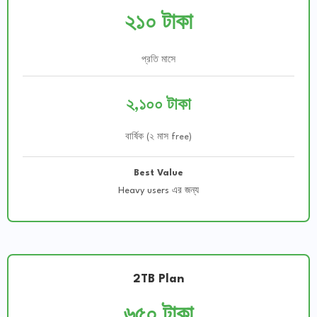
২১০ টাকা
প্রতি মাসে
২,১০০ টাকা
বার্ষিক (২ মাস free)
Best Value
Heavy users এর জন্য
2TB Plan
৬৫০ টাকা