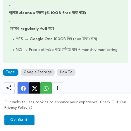
↓
প্রথমে cleanup করুন (5-10GB free হতে পারে)
↓
এরপরও regularly full হয়?
YES → Google One 100GB নিন (১৩০ টাকা/মাস)
NO → Free optimize করে চালিয়ে যান + monthly monitoring
Tags:
Google Storage
How To
Our website uses cookies to enhance your experience. Check Out Our
OLDER
NEWER
Privacy Policy
Google Storage কোথায় বেশি জায়গা নিচ্ছে
Google One Storage কী এবং কীভাবে কাজ
দেখার উপায় ২০২৬
করে | সম্পূর্ণ গাইড ২০২৬
Ok, Go it!