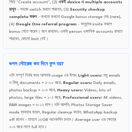
গিয়ে "Create account", (2)
একই device এ multiple accounts
রাখুন
- সহজে switch করতে পারবেন, (3)
Security checkup
complete করুন
- কখনো কখনো Google bonus storage দেয় (rare),
(4)
Google One referral program
- বন্ধুদের invite করলে
bonus পেতে পারেন। মনে রাখবেন: একটা person একাধিক accounts রাখতে
পারবেন, কোনো limit নেই।
গুগল স্টোরেজ কত দিনে ফুল হয়?
এটা সম্পূর্ণ নির্ভর করে আপনার usage এর উপর:
Light users:
শুধু emails
ও কিছু documents = ৫-১০ বছর,
Regular users:
Daily emails,
photos backup = ২-৩ বছর,
Heavy users:
Videos, lots of
photos, large files = ১-২ বছর,
Professional users:
4K videos,
RAW images = ৬-১২ মাস। যদি আপনি: Photos Storage Saver
mode ব্যবহার করেন, Regular cleanup করেন, WhatsApp backup
off রাখেন - তাহলে ১৫GB অনেকদিন চলবে। Average user এর ক্ষেত্রে
২-৩ বছর লাগে full হতে।