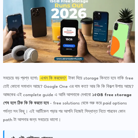
সবচেয়ে বড় প্রশ্ন হলো:
এখন কি করবেন?
টাকা দিয়ে storage কিনতে হবে নাকি free
তেই কোনো সমাধান আছে? Google One এর দাম কত? আর কি কি বিকল্প উপায় আছে?
আজকের এই complete guide এ আমি আপনাকে দেখাবো
১৫GB free storage
শেষ হলে ঠিক কি কি করতে হবে
- free solutions থেকে শুরু করে paid options
পর্যন্ত সব কিছু। এই আর্টিকেল পড়ার পর আপনি নিজেই সিদ্ধান্ত নিতে পারবেন কোন
path টা আপনার জন্য সবচেয়ে ভালো।